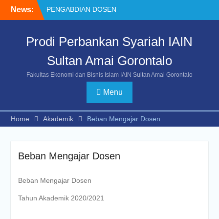
Skip
News:
PENGABDIAN DOSEN
to
PENELITIAN DOSEN
content
Dekan FEBI Dampingi
Prodi Perbankan Syariah IAIN
Kakanwil Sosialisasi
Mahasiswa baru
Sultan Amai Gorontalo
Fakultas Ekonomi dan Bisnis Islam IAIN Sultan Amai Gorontalo
Menu
Home
Akademik
Beban Mengajar Dosen
Beban Mengajar Dosen
Beban Mengajar Dosen
Tahun Akademik 2020/2021